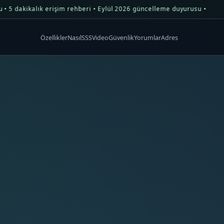
alık erişim rehberi • Eylül 2026 güncelleme duyurusu •
Özellikler
Nasıl
SSS
Video
Güvenlik
Yorumlar
Adres