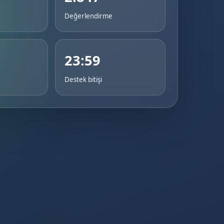
Değerlendirme
23:59
Destek bitişi