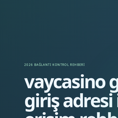
2026 BAĞLANTI KONTROL REHBERI
vaycasino 
giriş adresi