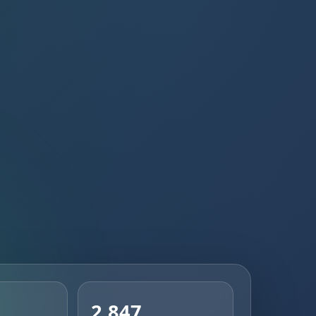
2.847