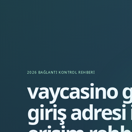
2026 BAĞLANTI KONTROL REHBERI
vaycasino 
giriş adresi